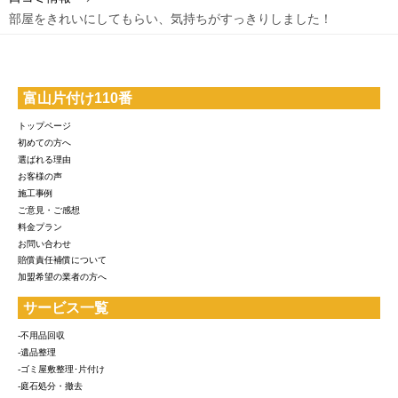
部屋をきれいにしてもらい、気持ちがすっきりしました！
富山片付け110番
トップページ
初めての方へ
選ばれる理由
お客様の声
施工事例
ご意見・ご感想
料金プラン
お問い合わせ
賠償責任補償について
加盟希望の業者の方へ
サービス一覧
-不用品回収
-遺品整理
-ゴミ屋敷整理･片付け
-庭石処分・撤去