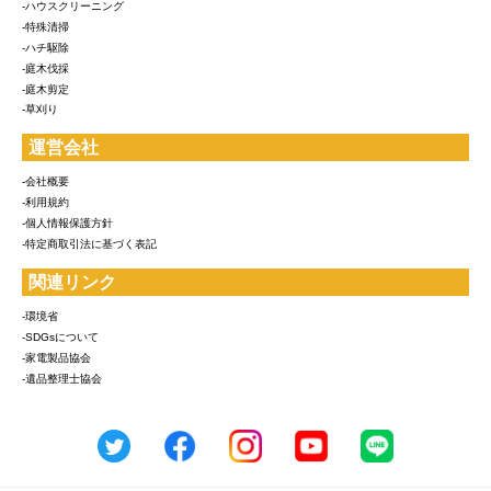
-ハウスクリーニング
-特殊清掃
-ハチ駆除
-庭木伐採
-庭木剪定
-草刈り
運営会社
-会社概要
-利用規約
-個人情報保護方針
-特定商取引法に基づく表記
関連リンク
-環境省
-SDGsについて
-家電製品協会
-遺品整理士協会