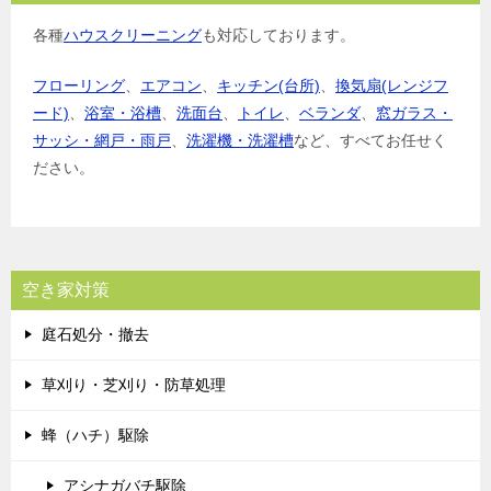
各種
ハウスクリーニング
も対応しております。
フローリング
、
エアコン
、
キッチン(台所)
、
換気扇(レンジフ
ード)
、
浴室・浴槽
、
洗面台
、
トイレ
、
ベランダ
、
窓ガラス・
サッシ・網戸・雨戸
、
洗濯機・洗濯槽
など、すべてお任せく
ださい。
空き家対策
庭石処分・撤去
草刈り・芝刈り・防草処理
蜂（ハチ）駆除
アシナガバチ駆除