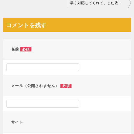
投
早く対応してくれて、また依頼したくなる作業内容でした！
稿
ナ
コメントを残す
ビ
ゲ
ー
名前
必須
シ
ョ
ン
メール（公開されません）
必須
サイト