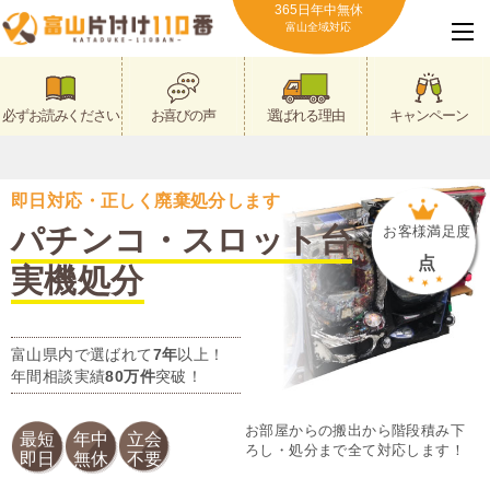
365日年中無休
富山全域対応
必ずお読みください
お喜びの声
選ばれる理由
キャンペーン
即日対応・正しく廃棄処分します
パチンコ・スロット台
お客様満足度
点
実機処分
富山県内で選ばれて
7年
以上！
年間相談実績
80万件
突破！
お部屋からの搬出から階段積み下
最短
年中
立会
ろし・処分まで全て対応します！
即日
無休
不要