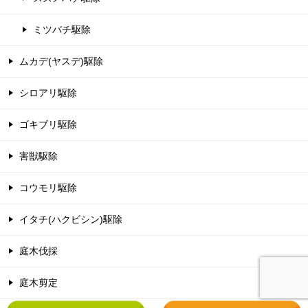
ミツバチ駆除
ムカデ(ヤスデ)駆除
シロアリ駆除
ゴキブリ駆除
害獣駆除
コウモリ駆除
イタチ(ハクビシン)駆除
庭木伐採
庭木剪定