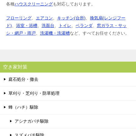
各種
ハウスクリーニング
も対応しております。
フローリング
、
エアコン
、
キッチン(台所)
、
換気扇(レンジフー
ド)
、
浴室・浴槽
、
洗面台
、
トイレ
、
ベランダ
、
窓ガラス・サッ
シ・網戸・雨戸
、
洗濯機・洗濯槽
など、すべてお任せください。
空き家対策
庭石処分・撤去
草刈り・芝刈り・防草処理
蜂（ハチ）駆除
アシナガバチ駆除
スズメバチ駆除