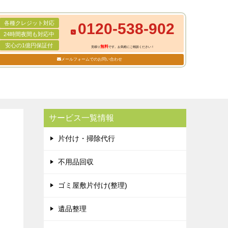
各種クレジット対応
0120-538-902
24時間夜間も対応中
安心の1億円保証付
無料
見積り
です。お気軽にご相談ください！
メールフォームでのお問い合わせ
サービス一覧情報
片付け・掃除代行
不用品回収
ゴミ屋敷片付け(整理)
遺品整理