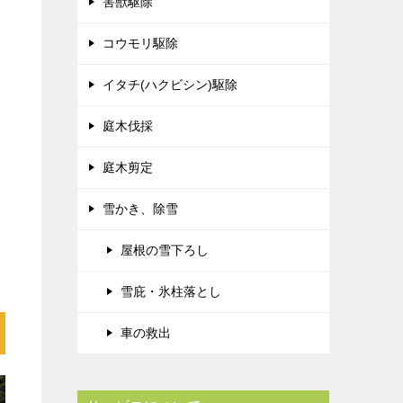
害獣駆除
コウモリ駆除
イタチ(ハクビシン)駆除
庭木伐採
庭木剪定
雪かき、除雪
屋根の雪下ろし
雪庇・氷柱落とし
車の救出