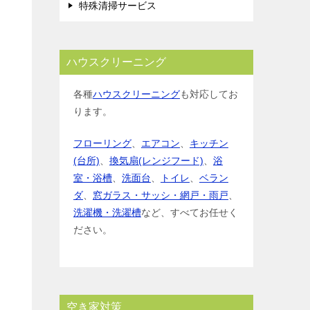
特殊清掃サービス
ハウスクリーニング
各種
ハウスクリーニング
も対応してお
ります。
フローリング
、
エアコン
、
キッチン
(台所)
、
換気扇(レンジフード)
、
浴
室・浴槽
、
洗面台
、
トイレ
、
ベラン
ダ
、
窓ガラス・サッシ・網戸・雨戸
、
洗濯機・洗濯槽
など、すべてお任せく
ださい。
空き家対策