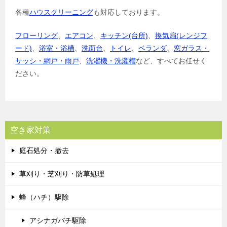
各種
ハウスクリーニング
も対応しております。
フローリング
、
エアコン
、
キッチン(台所)
、
換気扇(レンジフ
ード)
、
浴室・浴槽
、
洗面台
、
トイレ
、
ベランダ
、
窓ガラス・
サッシ・網戸・雨戸
、
洗濯機・洗濯槽
など、すべてお任せく
ださい。
空き家対策
庭石処分・撤去
草刈り・芝刈り・防草処理
蜂（ハチ）駆除
アシナガバチ駆除