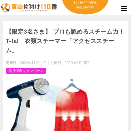
365日年中無休
富山全域対応
【限定3名さま】 プロも認めるスチーム力！
T-fal 衣類スチーマー「アクセススチー
ム」
更新日：
2022年11月11日
公開日：
2019年9月15日
毎月恒例キャンペーン