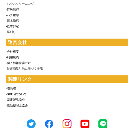
-ハウスクリーニング
-特殊清掃
-ハチ駆除
-庭木伐採
-庭木剪定
-草刈り
運営会社
-会社概要
-利用規約
-個人情報保護方針
-特定商取引法に基づく表記
関連リンク
-環境省
-SDGsについて
-家電製品協会
-遺品整理士協会