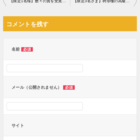
【限定1名様】数々の賞を受賞した鹿児島県老舗和菓子店の栗ようかん
【限定3名さま】聘珍樓の高級飲茶＆点心セット
稿
ナ
コメントを残す
ビ
ゲ
ー
名前
必須
シ
ョ
ン
メール（公開されません）
必須
サイト