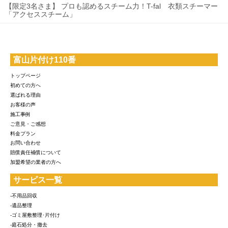
【限定3名さま】 プロも認めるスチーム力！T-fal 衣類スチーマー
「アクセススチーム」
富山片付け110番
トップページ
初めての方へ
選ばれる理由
お客様の声
施工事例
ご意見・ご感想
料金プラン
お問い合わせ
賠償責任補償について
加盟希望の業者の方へ
サービス一覧
-不用品回収
-遺品整理
-ゴミ屋敷整理･片付け
-庭石処分・撤去