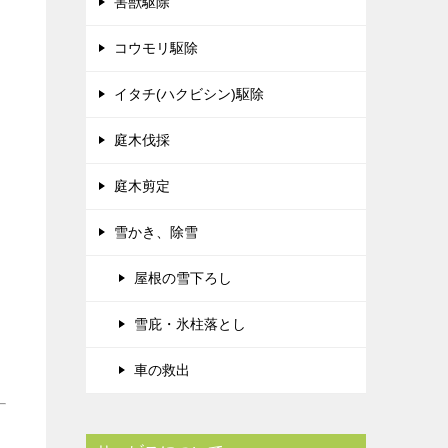
害獣駆除
コウモリ駆除
イタチ(ハクビシン)駆除
庭木伐採
庭木剪定
雪かき、除雪
屋根の雪下ろし
雪庇・氷柱落とし
車の救出