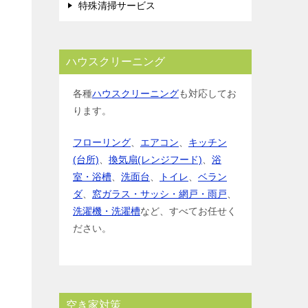
特殊清掃サービス
ハウスクリーニング
各種
ハウスクリーニング
も対応してお
ります。
フローリング
、
エアコン
、
キッチン
(台所)
、
換気扇(レンジフード)
、
浴
室・浴槽
、
洗面台
、
トイレ
、
ベラン
ダ
、
窓ガラス・サッシ・網戸・雨戸
、
洗濯機・洗濯槽
など、すべてお任せく
ださい。
空き家対策