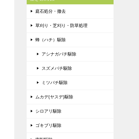
庭石処分・撤去
草刈り・芝刈り・防草処理
蜂（ハチ）駆除
アシナガバチ駆除
スズメバチ駆除
ミツバチ駆除
ムカデ(ヤスデ)駆除
シロアリ駆除
ゴキブリ駆除