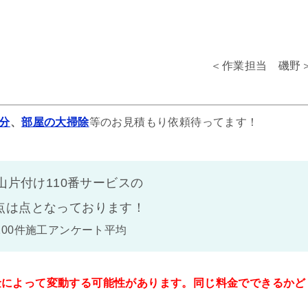
＜作業担当 磯野
分
、
部屋の大掃除
等のお見積もり依頼待ってます！
山片付け110番サービスの
点は
点となっております！
100件施工アンケート平均
金によって変動する可能性があります。同じ料金でできるかど
。