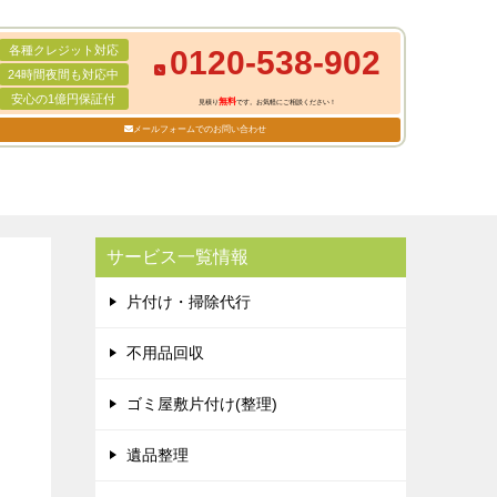
各種クレジット対応
0120-538-902
24時間夜間も対応中
安心の1億円保証付
無料
見積り
です。お気軽にご相談ください！
メールフォームでのお問い合わせ
サービス一覧情報
片付け・掃除代行
不用品回収
ゴミ屋敷片付け(整理)
遺品整理