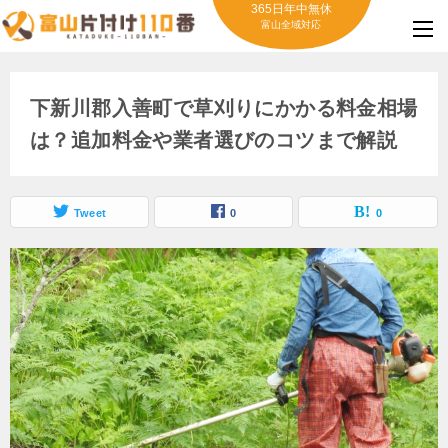
365日年中無休
富山全域対応
下新川郡入善町で草刈りにかかる料金相場
は？追加料金や業者選びのコツまで解説
Tweet
0
0