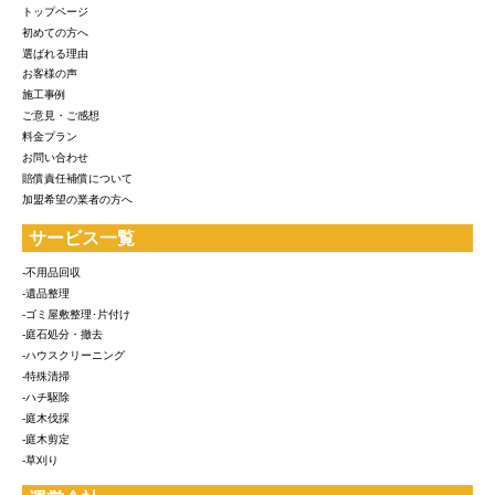
トップページ
初めての方へ
選ばれる理由
お客様の声
施工事例
ご意見・ご感想
料金プラン
お問い合わせ
賠償責任補償について
加盟希望の業者の方へ
サービス一覧
-不用品回収
-遺品整理
-ゴミ屋敷整理･片付け
-庭石処分・撤去
-ハウスクリーニング
-特殊清掃
-ハチ駆除
-庭木伐採
-庭木剪定
-草刈り