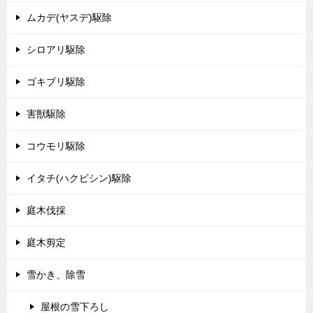
ムカデ(ヤスデ)駆除
シロアリ駆除
ゴキブリ駆除
害獣駆除
コウモリ駆除
イタチ(ハクビシン)駆除
庭木伐採
庭木剪定
雪かき、除雪
屋根の雪下ろし