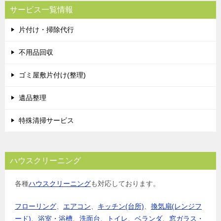
サービス一覧情報
片付け・掃除代行
不用品回収
ゴミ屋敷片付け(整理)
遺品整理
特殊清掃サービス
ハウスクリーニング
各種
ハウスクリーニング
も対応しております。
フローリング
、
エアコン
、
キッチン(台所)
、
換気扇(レンジフ
ード)
、
浴室・浴槽
、
洗面台
、
トイレ
、
ベランダ
、
窓ガラス・