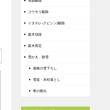
害獣駆除
コウモリ駆除
イタチ(ハクビシン)駆除
庭木伐採
庭木剪定
雪かき、除雪
屋根の雪下ろし
雪庇・氷柱落とし
車の救出