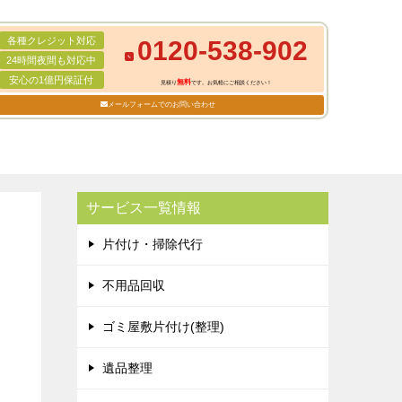
各種クレジット対応
0120-538-902
24時間夜間も対応中
安心の1億円保証付
無料
見積り
です。お気軽にご相談ください！
メールフォームでのお問い合わせ
サービス一覧情報
片付け・掃除代行
不用品回収
ゴミ屋敷片付け(整理)
遺品整理