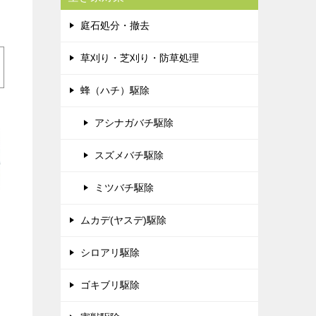
庭石処分・撤去
草刈り・芝刈り・防草処理
蜂（ハチ）駆除
アシナガバチ駆除
スズメバチ駆除
ミツバチ駆除
ムカデ(ヤスデ)駆除
シロアリ駆除
ゴキブリ駆除