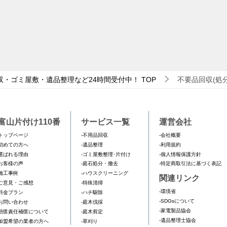
収・ゴミ屋敷・遺品整理など24時間受付中！
TOP
不要品回収(処
富山片付け110番
サービス一覧
運営会社
トップページ
-不用品回収
-会社概要
初めての方へ
-遺品整理
-利用規約
選ばれる理由
-ゴミ屋敷整理･片付け
-個人情報保護方針
お客様の声
-庭石処分・撤去
-特定商取引法に基づく表記
施工事例
-ハウスクリーニング
関連リンク
ご意見・ご感想
-特殊清掃
-環境省
料金プラン
-ハチ駆除
-SDGsについて
お問い合わせ
-庭木伐採
-家電製品協会
賠償責任補償について
-庭木剪定
-遺品整理士協会
加盟希望の業者の方へ
-草刈り