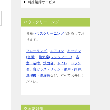
特殊清掃サービス
ハウスクリーニング
各種
ハウスクリーニング
も対応してお
ります。
フローリング
、
エアコン
、
キッチン
(台所)
、
換気扇(レンジフード)
、
浴
室・浴槽
、
洗面台
、
トイレ
、
ベラン
ダ
、
窓ガラス・サッシ・網戸・雨戸
、
洗濯機・洗濯槽
など、すべてお任せく
ださい。
空き家対策