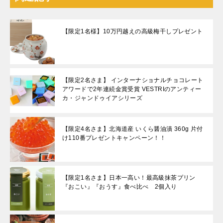
【限定1名様】10万円越えの高級梅干しプレゼント
【限定2名さま】 インターナショナルチョコレート
アワードで2年連続金賞受賞 VESTRIのアンティー
カ・ジャンドゥイアシリーズ
【限定4名さま】北海道産 いくら醤油漬 360g 片付
け110番プレゼントキャンペーン！！
【限定1名さま】日本一高い！最高級抹茶プリン
『おこい』『おうす』食べ比べ 2個入り