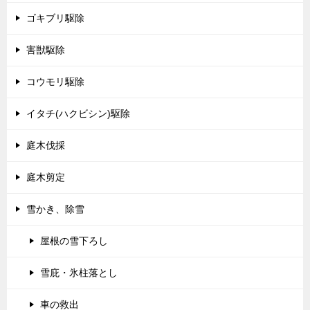
ゴキブリ駆除
害獣駆除
コウモリ駆除
イタチ(ハクビシン)駆除
庭木伐採
庭木剪定
雪かき、除雪
屋根の雪下ろし
雪庇・氷柱落とし
車の救出