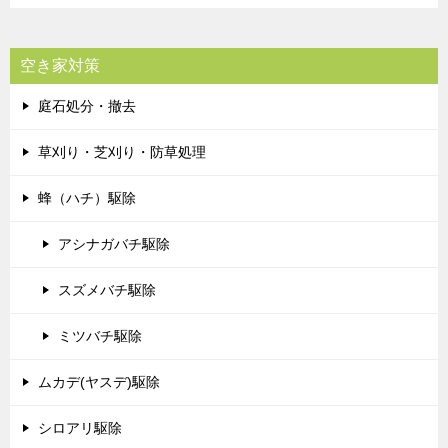
空き家対策
庭石処分・撤去
草刈り・芝刈り・防草処理
蜂（ハチ）駆除
アシナガバチ駆除
スズメバチ駆除
ミツバチ駆除
ムカデ(ヤスデ)駆除
シロアリ駆除