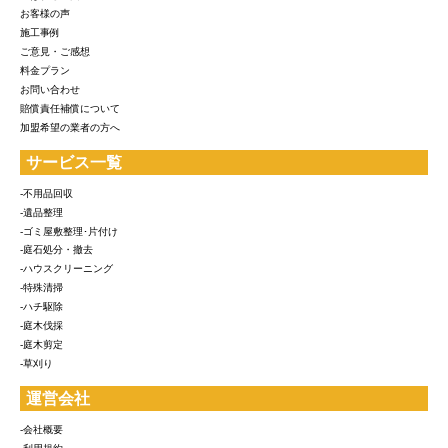
お客様の声
施工事例
ご意見・ご感想
料金プラン
お問い合わせ
賠償責任補償について
加盟希望の業者の方へ
サービス一覧
-不用品回収
-遺品整理
-ゴミ屋敷整理･片付け
-庭石処分・撤去
-ハウスクリーニング
-特殊清掃
-ハチ駆除
-庭木伐採
-庭木剪定
-草刈り
運営会社
-会社概要