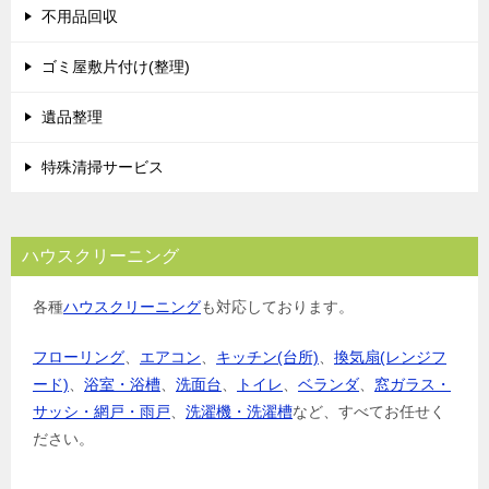
シ
不用品回収
ョ
ゴミ屋敷片付け(整理)
ン
遺品整理
特殊清掃サービス
ハウスクリーニング
各種
ハウスクリーニング
も対応しております。
フローリング
、
エアコン
、
キッチン(台所)
、
換気扇(レンジフ
ード)
、
浴室・浴槽
、
洗面台
、
トイレ
、
ベランダ
、
窓ガラス・
サッシ・網戸・雨戸
、
洗濯機・洗濯槽
など、すべてお任せく
ださい。