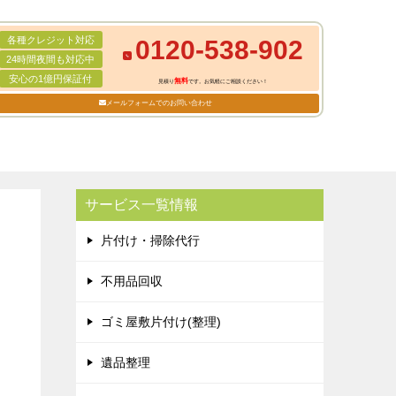
各種クレジット対応
0120-538-902
24時間夜間も対応中
安心の1億円保証付
無料
見積り
です。お気軽にご相談ください！
メールフォームでのお問い合わせ
サービス一覧情報
片付け・掃除代行
不用品回収
ゴミ屋敷片付け(整理)
遺品整理