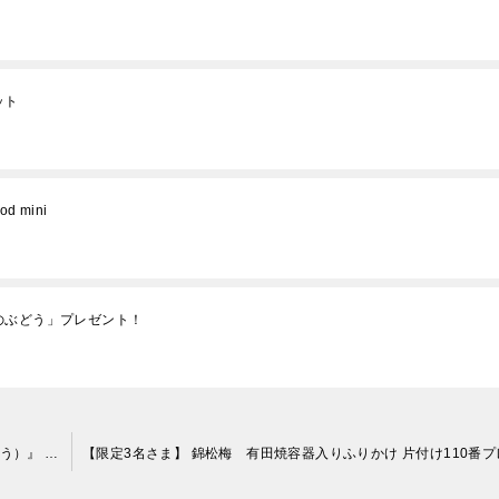
ット
 mini
のぶどう」プレゼント！
【限定5名さま】 『花いちごのバラエティアイス（博多あまおう）』 片付け110番プレゼントキャンペーン！！