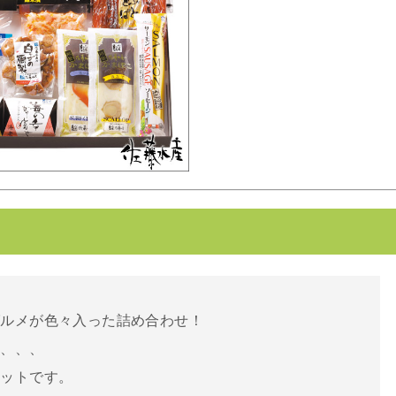
グルメが色々入った詰め合わせ！
に、、、
セットです。