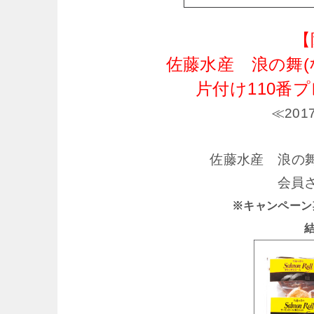
【
佐藤水産 浪の舞(
片付け110番
≪20
佐藤水産 浪の舞
会員
※キャンペーン期間 
結