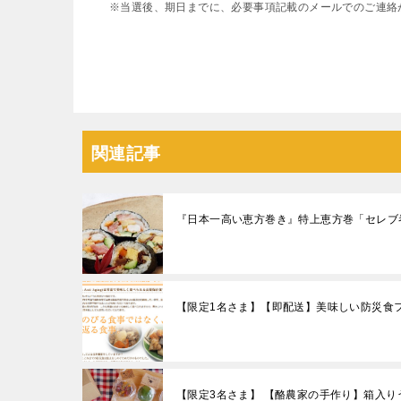
※当選後、期日までに、必要事項記載のメールでのご連絡
関連記事
『日本一高い恵方巻き』特上恵方巻「セレブ巻」
【限定1名さま】【即配送】美味しい防災食フ
【限定3名さま】 【酪農家の手作り】箱入り