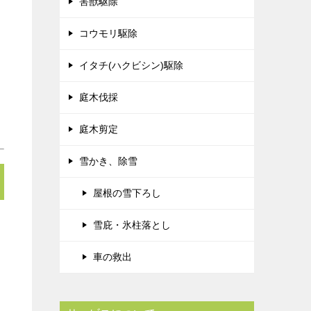
害獣駆除
コウモリ駆除
イタチ(ハクビシン)駆除
庭木伐採
庭木剪定
雪かき、除雪
屋根の雪下ろし
雪庇・氷柱落とし
車の救出