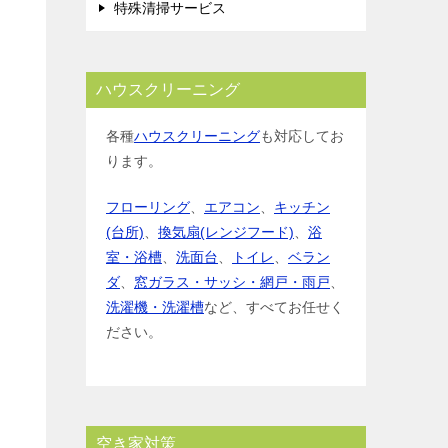
特殊清掃サービス
ハウスクリーニング
各種
ハウスクリーニング
も対応してお
ります。
フローリング
、
エアコン
、
キッチン
(台所)
、
換気扇(レンジフード)
、
浴
室・浴槽
、
洗面台
、
トイレ
、
ベラン
ダ
、
窓ガラス・サッシ・網戸・雨戸
、
洗濯機・洗濯槽
など、すべてお任せく
ださい。
空き家対策