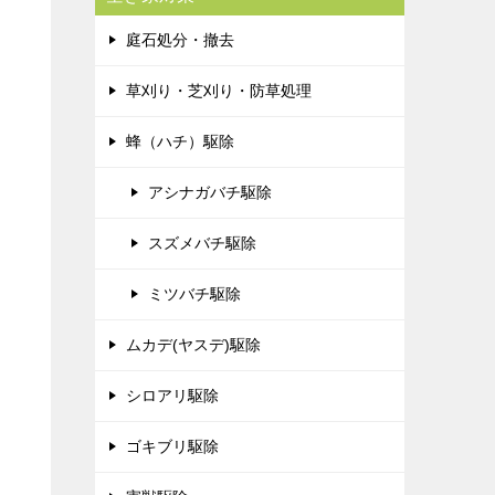
庭石処分・撤去
草刈り・芝刈り・防草処理
蜂（ハチ）駆除
アシナガバチ駆除
スズメバチ駆除
ミツバチ駆除
ムカデ(ヤスデ)駆除
シロアリ駆除
ゴキブリ駆除