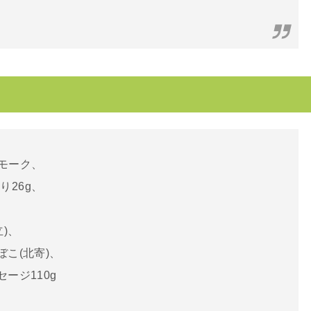
モーク、
26g、
)、
ぼこ(北寄)、
ージ110g