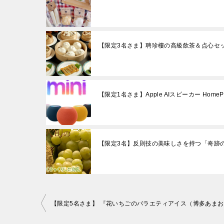
【限定3名さま】聘珍樓の高級飲茶＆点心セ
【限定1名さま】Apple AIスピーカー HomePod
【限定3名】反則技の美味しさを持つ「奇跡
投
稿