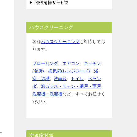
特殊清掃サービス
ハウスクリーニング
各種
ハウスクリーニング
も対応してお
ります。
フローリング
、
エアコン
、
キッチン
(台所)
、
換気扇(レンジフード)
、
浴
室・浴槽
、
洗面台
、
トイレ
、
ベラン
ダ
、
窓ガラス・サッシ・網戸・雨戸
、
洗濯機・洗濯槽
など、すべてお任せく
ださい。
空き家対策