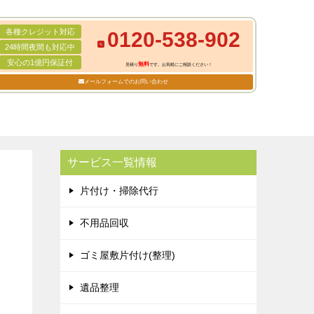
各種クレジット対応
0120-538-902
24時間夜間も対応中
安心の1億円保証付
無料
見積り
です。お気軽にご相談ください！
メールフォームでのお問い合わせ
サービス一覧情報
片付け・掃除代行
不用品回収
ゴミ屋敷片付け(整理)
遺品整理