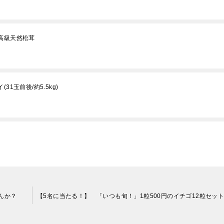
高級天然松茸
1玉前後/約5.5kg)
んか？