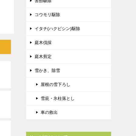
害獣駆除
コウモリ駆除
イタチ(ハクビシン)駆除
庭木伐採
庭木剪定
雪かき、除雪
屋根の雪下ろし
雪庇・氷柱落とし
車の救出