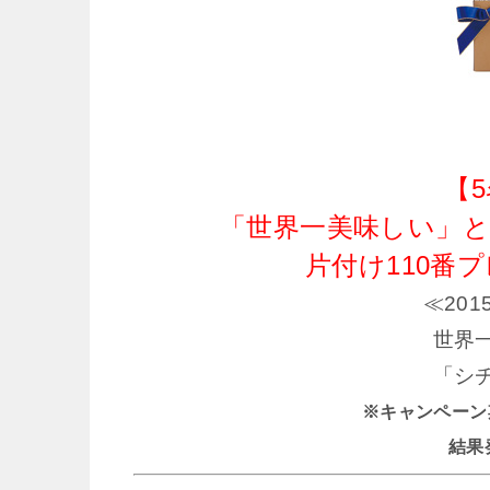
【
「世界一美味しい」
片付け110番
≪20
世界
「シ
※キャンペーン期間 
結果発