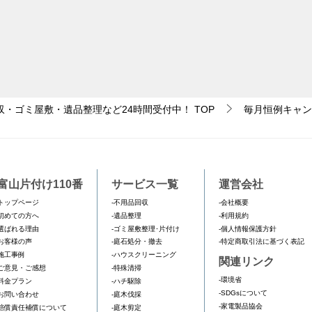
収・ゴミ屋敷・遺品整理など24時間受付中！
TOP
毎月恒例キャン
富山片付け110番
サービス一覧
運営会社
トップページ
-不用品回収
-会社概要
初めての方へ
-遺品整理
-利用規約
選ばれる理由
-ゴミ屋敷整理･片付け
-個人情報保護方針
お客様の声
-庭石処分・撤去
-特定商取引法に基づく表記
施工事例
-ハウスクリーニング
関連リンク
ご意見・ご感想
-特殊清掃
-環境省
料金プラン
-ハチ駆除
-SDGsについて
お問い合わせ
-庭木伐採
-家電製品協会
賠償責任補償について
-庭木剪定