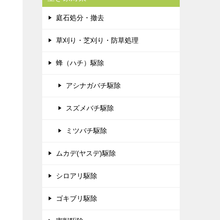
庭石処分・撤去
草刈り・芝刈り・防草処理
蜂（ハチ）駆除
アシナガバチ駆除
スズメバチ駆除
ミツバチ駆除
ムカデ(ヤスデ)駆除
シロアリ駆除
ゴキブリ駆除